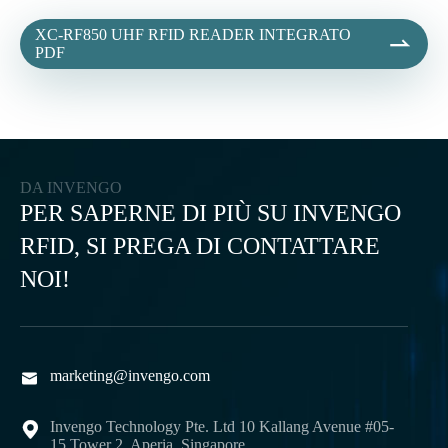
XC-RF850 UHF RFID READER INTEGRATO

PDF
DA INVENGO
PER SAPERNE DI PIÙ SU INVENGO
RFID, SI PREGA DI CONTATTARE
NOI!
marketing@invengo.com

Invengo Technology Pte. Ltd 10 Kallang Avenue #05-

15 Tower 2, Aperia, Singapore