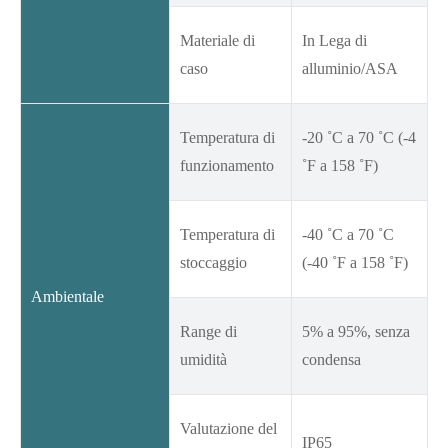
Materiale di
In Lega di
caso
alluminio/ASA
Temperatura di
-20 ˚C a 70 ˚C (-4
funzionamento
˚F a 158 ˚F)
Temperatura di
-40 ˚C a 70 ˚C
stoccaggio
(-40 ˚F a 158 ˚F)
Ambientale
Range di
5% a 95%, senza
umidità
condensa
Valutazione del
IP65