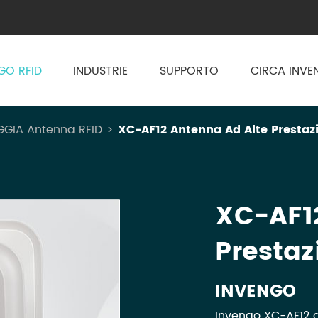
GO RFID
INDUSTRIE
SUPPORTO
CIRCA INV
GGIA Antenna RFID
XC-AF12 Antenna Ad Alte Prestaz
XC-AF1
Prestaz
INVENGO
Invengo XC-AF12 a