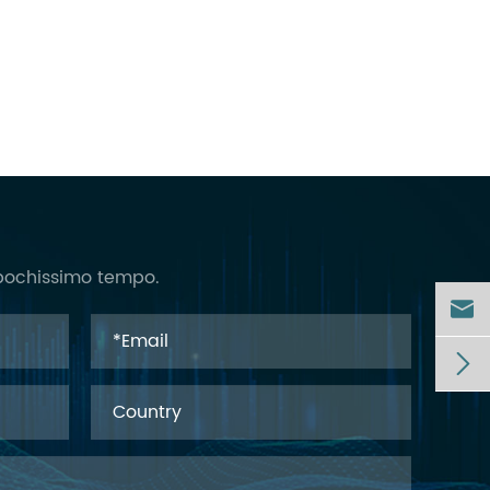
in pochissimo tempo.

