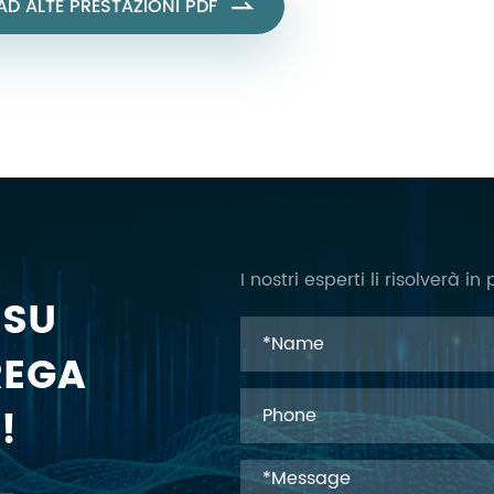
D ALTE PRESTAZIONI PDF

I nostri esperti li risolverà 
 SU
REGA
!