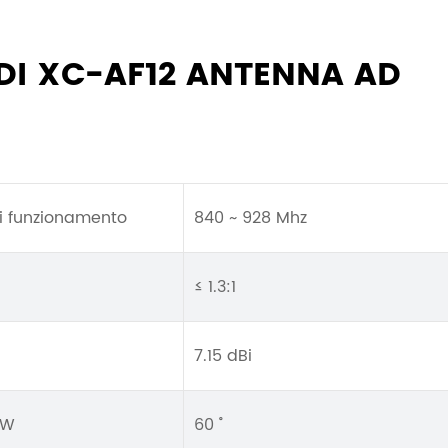
 DI XC-AF12 ANTENNA AD
i funzionamento
840 ~ 928 Mhz
≤ 1.3:1
7.15 dBi
BW
60 ˚