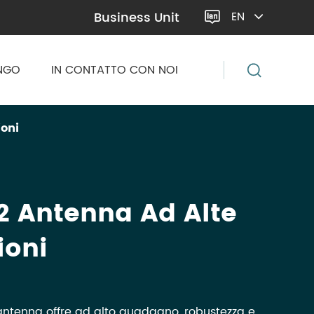
Business Unit
EN

ENGO
IN CONTATTO CON NOI
ioni
2 Antenna Ad Alte
ioni
ntenna offre ad alto guadagno, robustezza e