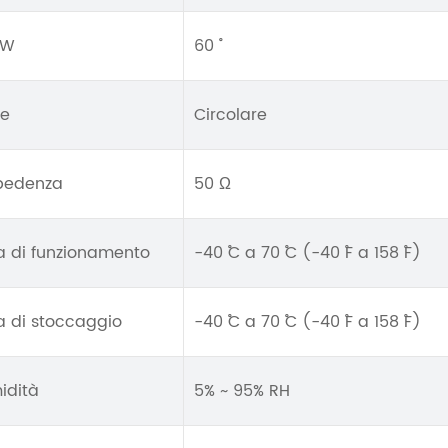
BW
60 ˚
ne
Circolare
pedenza
50 Ω
 di funzionamento
-40 ˚C a 70 ˚C (-40 ˚F a 158 ˚F)
 di stoccaggio
-40 ˚C a 70 ˚C (-40 ˚F a 158 ˚F)
idità
5% ~ 95% RH