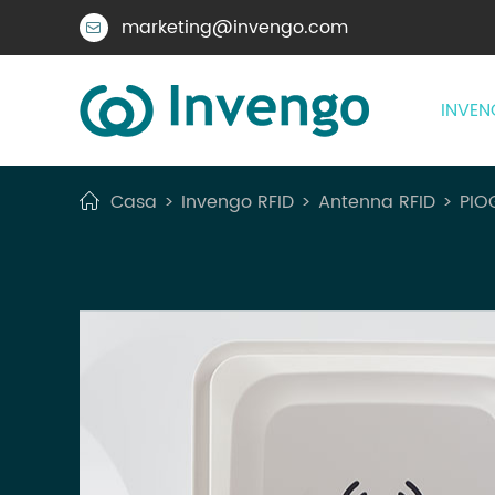
marketing@invengo.com

INVEN
Casa
Invengo RFID
Antenna RFID
PIO