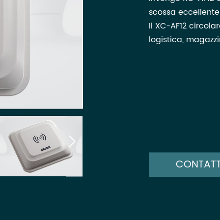
scossa eccellente 
Il XC-AF12 circola
logistica, magazzi

CONTATT