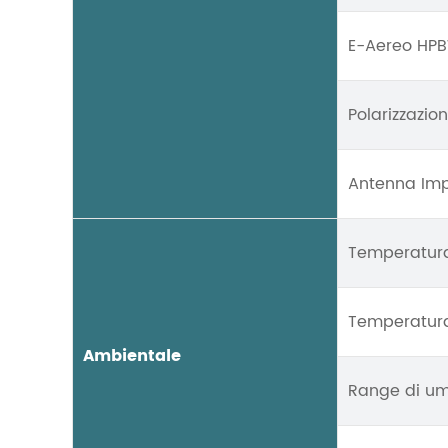
E-Aereo HP
Polarizzazio
Antenna Im
Temperatura
Temperatura
Ambientale
Range di um