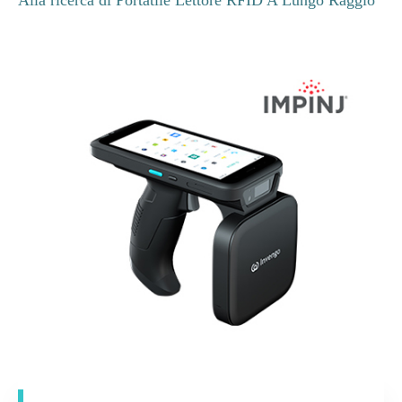
Alla ricerca di Portatile Lettore RFID A Lungo Raggio