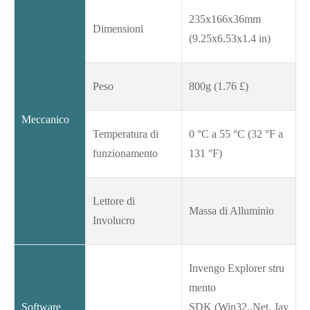
235x166x36mm
Dimensioni
(9.25x6.53x1.4 in)
Peso
800g (1.76 £)
Meccanico
Temperatura di
0 °C a 55 °C (32 °F a
funzionamento
131 °F)
Lettore di
Massa di Alluminio
Involucro
Invengo Explorer stru
mento
Software
SDK (Win32,.Net, Jav