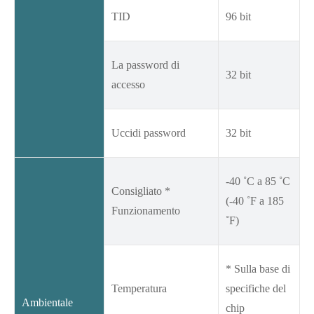
TID
96 bit
La password di
32 bit
accesso
Uccidi password
32 bit
-40 ˚C a 85 ˚C
Consigliato *
(-40 ˚F a 185
Funzionamento
˚F)
* Sulla base di
Temperatura
specifiche del
Ambientale
chip