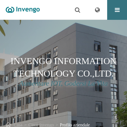
INVENGO INFORMATION
TECHNOLOGY CO.,LTD.
Aumentare IOT, Godersi La Vita
Casa
Circa Invengo
Profilo aziendale