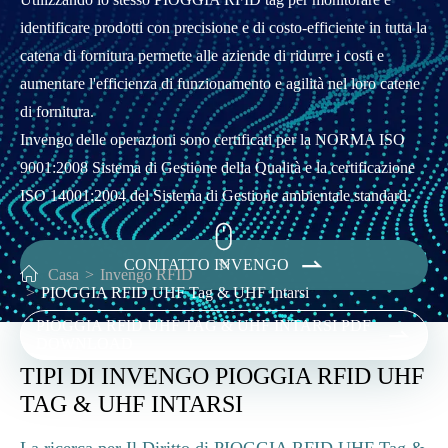
identificare prodotti con precisione e di costo-efficiente in tutta la
catena di fornitura permette alle aziende di ridurre i costi e
aumentare l'efficienza di funzionamento e agilità nel loro catene
di fornitura.
Invengo delle operazioni sono certificati per la NORMA ISO
9001:2008 Sistema di Gestione della Qualità e la certificazione
ISO 14001:2004 del Sistema di Gestione ambientale standard.


CONTATTO INVENGO

Casa
Invengo RFID
PIOGGIA RFID UHF Tag & UHF Intarsi
PIOGGIA RFID UHF TAG & UHF INTARSI PDF

DOWNLOAD
TIPI DI INVENGO PIOGGIA RFID UHF
TAG & UHF INTARSI