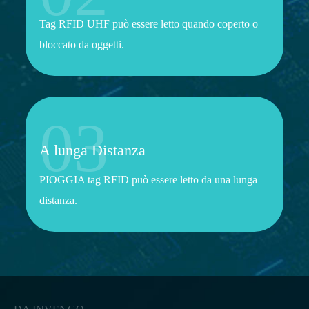
Tag RFID UHF può essere letto quando coperto o
bloccato da oggetti.
03
A lunga Distanza
PIOGGIA tag RFID può essere letto da una lunga
distanza.