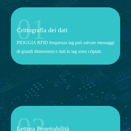
01
Crittografia dei dati
PIOGGIA RFID frequenza tag può salvare messaggi
di grandi dimensioni e dati in tag sono criptati.
02
Lettura Penetrabilità