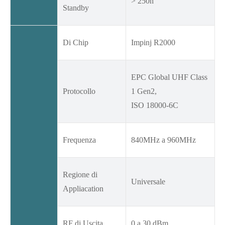
> 250h
Standby
Di Chip
Impinj R2000
EPC Global UHF Class
Protocollo
1 Gen2,
ISO 18000-6C
Frequenza
840MHz a 960MHz
Regione di
Universale
Appliacation
RF di Uscita
0 a 30 dBm