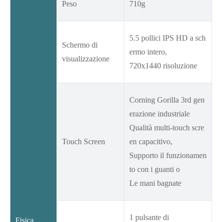
Peso
710g
5.5 pollici IPS HD a sch
Schermo di
ermo intero,
visualizzazione
720x1440 risoluzione
Corning Gorilla 3rd gen
erazione industriale
Qualità multi-touch scre
Touch Screen
en capacitivo,
Supporto il funzionamen
to con i guanti o
Le mani bagnate
1 pulsante di
Fisica